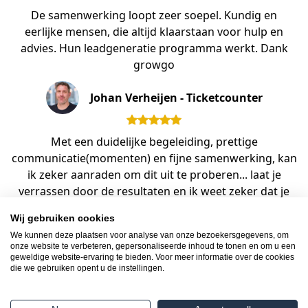
De samenwerking loopt zeer soepel. Kundig en
eerlijke mensen, die altijd klaarstaan voor hulp en
advies. Hun leadgeneratie programma werkt. Dank
growgo
Johan Verheijen - Ticketcounter
Met een duidelijke begeleiding, prettige
communicatie(momenten) en fijne samenwerking, kan
ik zeker aanraden om dit uit te proberen... laat je
verrassen door de resultaten en ik weet zeker dat je
net als ik, ondanks mijn sceptische en kritische blik,
Wij gebruiken cookies
positief terug zal kijken op de dienstverlening.
We kunnen deze plaatsen voor analyse van onze bezoekersgegevens, om
onze website te verbeteren, gepersonaliseerde inhoud te tonen en om u een
Tom Onokiewicz - Incentro
geweldige website-ervaring te bieden. Voor meer informatie over de cookies
die we gebruiken opent u de instellingen.
growgo
Schiehavenkade 202
3024EZ Rotterdam NL